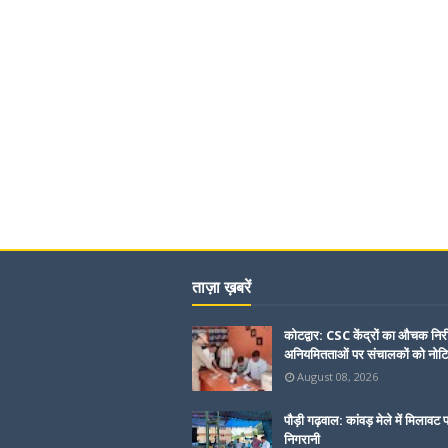
ताज़ा ख़बरें
कोटद्वार: CSC केंद्रों का औचक निरी
अनियमितताओं पर संचालकों को नोट
August 08, 2026
पौड़ी गढ़वाल: कांवड़ मेले में मिलावट 
निगरानी