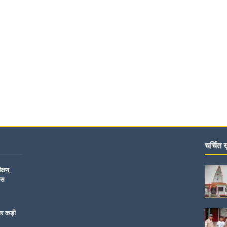
चर्चित ख़
क्षण,
िस
पर कड़ी