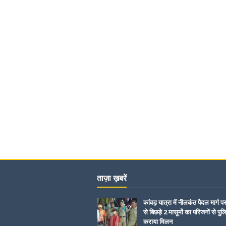
ताज़ा ख़बरें
कांवड़ यात्रा में नीलकंठ पैदल मार्ग प
से बिछड़े 2 मासूमों का परिजनों से पुल
कराया मिलन