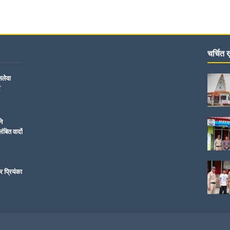
चर्चित ख़
नलेवा
र
ने
ंबित वादों
र प्रियंका