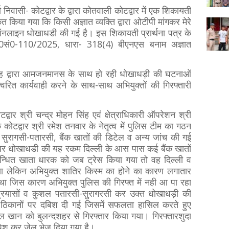
िवासी- कोटद्वार के द्वारा कोतवाली कोटद्वार में एक शिकायती
कित किया गया कि किसी अज्ञात व्यक्ति द्वारा ओटीपी मांगकर मेरे
ऑनलाइन धोखाधडी की गई है। इस शिकायती प्रार्थना पत्र के
अ0सं0-110/2025, धारा- 318(4) बीएनएस बनाम अज्ञात
सिंह द्वारा आमजनमानस के साथ हो रही धोखाधड़ी की घटनाओं
 त्वरित कार्यवाही करने के साथ-साथ अभियुक्तों की गिरफ्तारी
वार श्री चन्द्र मोहन सिंह एवं क्षेत्राधिकारी ऑपरेशन श्री
्षक कोटद्वार श्री रमेश तनवार के नेतृत्व में पुलिस टीम का गठन
सुरागसी-पतारसी, बैंक खातों की डिटेल व अन्य जांच की गई
इबर धोखाधडी की यह रकम दिल्ली के आस पास कई बैंक खातों
म्बन्धित खाता धारक को जब ट्रेस किया गया तो वह दिल्ली व
 लेकिन अभियुक्त शातिर किस्म का होने का कारण लगातार
था जिस कारण अभियुक्त पुलिस की गिरफ्त में नही आ पा रहा
्रयासों व कुशल पतारसी-सुरागरसी कर उक्त धोखाधड़ी की
े ठिकानों पर दबिश दी गई जिसमें सफलता हासिल करते हुए
ुहेल खान को बुलन्दशहर से गिरफ्तार किया गया। गिरफ्तारशुदा
पेश कर जेल भेज दिया गया है।