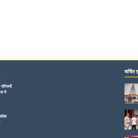
चर्चित ख़
र परिजनों
िस ने
नलेवा
र