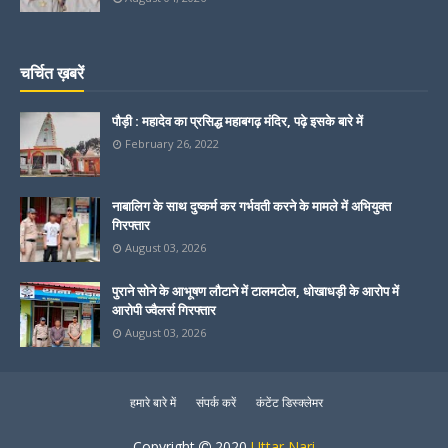
चर्चित ख़बरें
पौड़ी : महादेव का प्रसिद्ध महाबगढ़ मंदिर, पढ़े इसके बारे में
February 26, 2022
नाबालिग के साथ दुष्कर्म कर गर्भवती करने के मामले में अभियुक्त
गिरफ्तार
August 03, 2026
पुराने सोने के आभूषण लौटाने में टालमटोल, धोखाधड़ी के आरोप में
आरोपी ज्वैलर्स गिरफ्तार
August 03, 2026
हमारे बारे में
संपर्क करें
कंटेंट डिस्क्लेमर
Copyright
2020
Uttar Nari