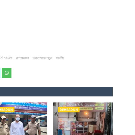
nd news
उत्तराखण्ड
उत्तराखण्ड न्यूज़
गैरसैंण
HRADUN
DEHRADUN