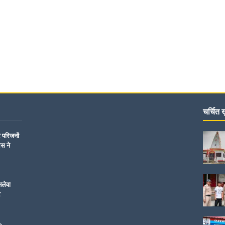
चर्चित ख़
र परिजनों
िस ने
नलेवा
र