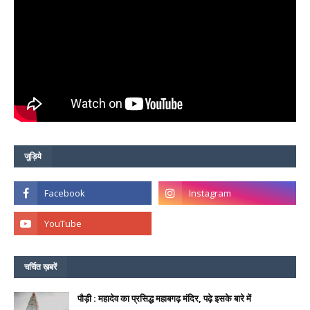
जुड़िये
चर्चित ख़बरें
पौड़ी : महादेव का प्रसिद्ध महाबगढ़ मंदिर, पढ़े इसके बारे में