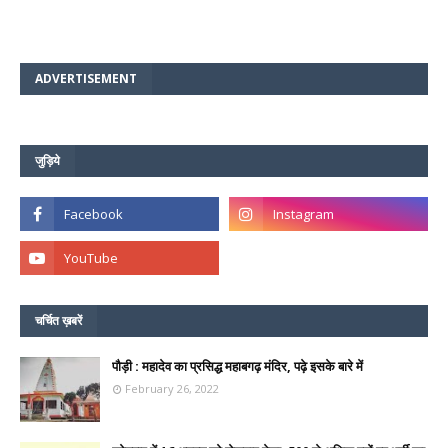
ADVERTISEMENT
जुड़िये
चर्चित ख़बरें
पौड़ी : महादेव का प्रसिद्ध महाबगढ़ मंदिर, पढ़े इसके बारे में
February 26, 2022