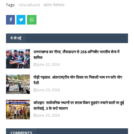
Tags:
Uttarakhand
खटीमा गोलीकांड
ये भी पढ़ें
उत्तराखण्ड का गौरव, लैंसडाउन से 258 अग्निवीर भारतीय सेना में
शामिल
June 20, 2026
पौड़ी गढ़वाल: अंतरराष्ट्रीय योग दिवस पर निकली भव्य रन फॉर योग
रैली
June 20, 2026
कोटद्वार: सार्वजनिक स्थानों पर शराब पीकर हुड़दंग मचाने वालों पर हुई
कार्रवाई, 3 के कटे चालान
June 20, 2026
COMMENTS