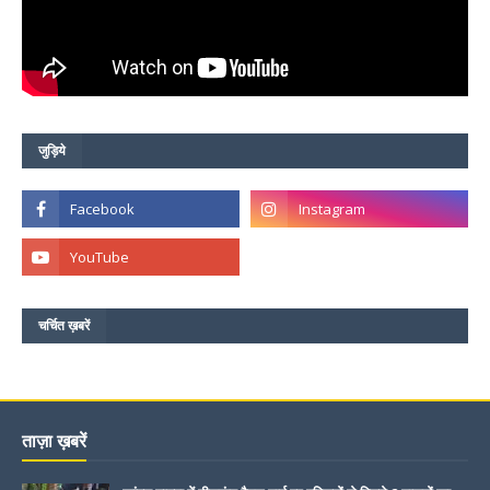
जुड़िये
चर्चित ख़बरें
ताज़ा ख़बरें