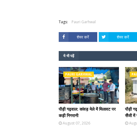
Tags:
Pauri Garhwal
शेयर करें
शेयर करें
ये भी पढ़ें
PAURI GARHWAL
PA
पौड़ी गढ़वाल: कांवड़ मेले में मिलावट पर
पौड़ी ग
कड़ी निगरानी
सैंजी म
August 07, 2026
Augu