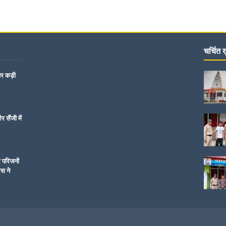
चर्चित ख़
पर कड़ी
 सैंजी में
र परिजनों
िस ने