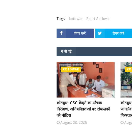
Tags:
kotdwar
Pauri Garhwal
शेयर करें
शेयर करें
ये भी पढ़ें
KOTDWAR
KO
कोटद्वार: CSC केंद्रों का औचक
कोटद्वार
निरीक्षण, अनियमितताओं पर संचालकों
जानलेवा
को नोटिस
गिरफ्ता
August 08, 2026
Augu