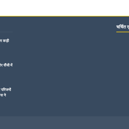
चर्चित ख़
पर कड़ी
 सैंजी में
र परिजनों
िस ने