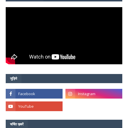
जुड़िये
चर्चित ख़बरें