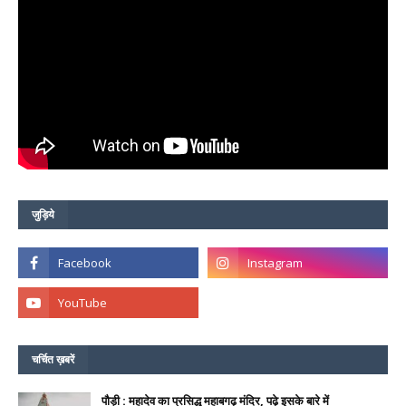
जुड़िये
चर्चित ख़बरें
पौड़ी : महादेव का प्रसिद्ध महाबगढ़ मंदिर, पढ़े इसके बारे में