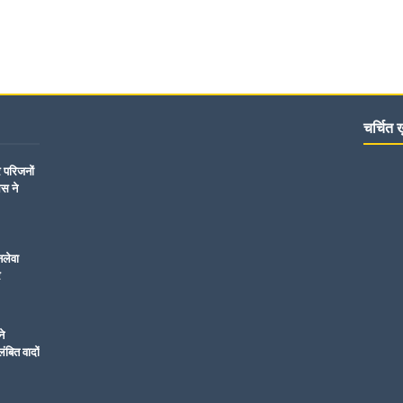
चर्चित ख़
र परिजनों
िस ने
नलेवा
र
ने
ंबित वादों