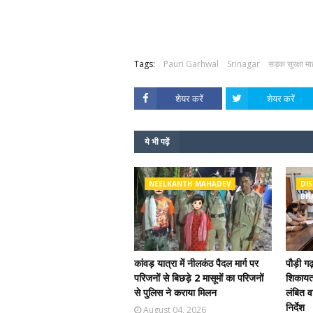
Tags:
Pauri Garhwal
Srinagar
सड़क सुरक्षा 
शेयर करें
शेयर करें
ये भी पढ़ें
NEELKANTH MAHADEV
DIS
BH
कांवड़ यात्रा में नीलकंठ पैदल मार्ग पर
पौड़ी ग
परिजनों से बिछड़े 2 मासूमों का परिजनों
शिकायतो
से पुलिस ने कराया मिलन
लंबित वा
निर्देश
August 04, 2026