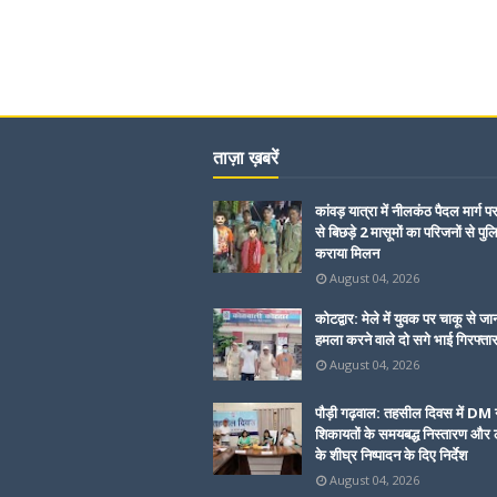
ताज़ा ख़बरें
कांवड़ यात्रा में नीलकंठ पैदल मार्ग प
से बिछड़े 2 मासूमों का परिजनों से पुल
कराया मिलन
August 04, 2026
कोटद्वार: मेले में युवक पर चाकू से जा
हमला करने वाले दो सगे भाई गिरफ्ता
August 04, 2026
पौड़ी गढ़वाल: तहसील दिवस में DM 
शिकायतों के समयबद्ध निस्तारण और ल
के शीघ्र निष्पादन के दिए निर्देश
August 04, 2026