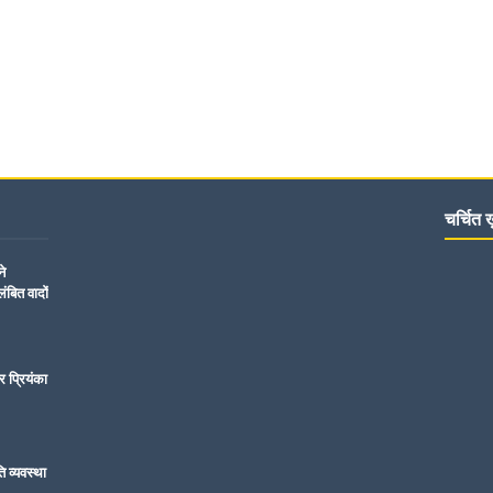
चर्चित ख़
ने
ंबित वादों
र प्रियंका
ति व्यवस्था