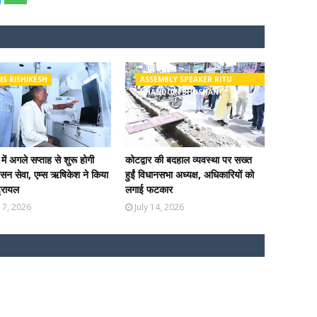
MS RISHIKESH
ASSEMBLY SPEAKER RITU
KHANDURI BHUSHAN
 में अगले सप्ताह से शुरू होगी
कोटद्वार की बदहाल व्यवस्था पर सख्त
िसन सेवा, एम्स ऋषिकेश ने किया
हुईं विधानसभा अध्यक्ष, अधिकारियों को
्रायल
लगाई फटकार
 17, 2026
July 14, 2026