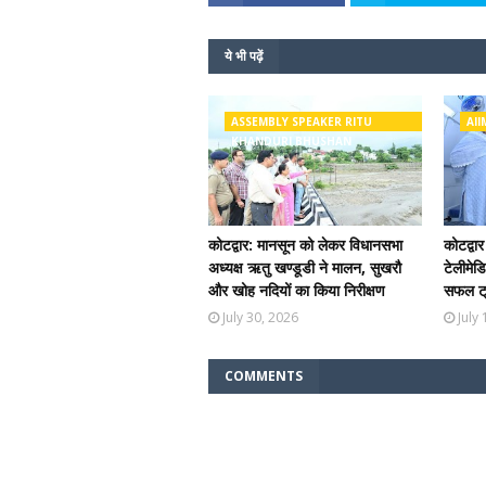
ये भी पढ़ें
ASSEMBLY SPEAKER RITU
AII
KHANDURI BHUSHAN
कोटद्वार: मानसून को लेकर विधानसभा
कोटद्वार
अध्यक्ष ऋतु खण्डूडी ने मालन, सुखरौ
टेलीमेड
और खोह नदियों का किया निरीक्षण
सफल ट
July 30, 2026
July
COMMENTS