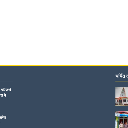
चर्चित ख़
र परिजनों
िस ने
नलेवा
र