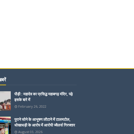
बरें
पौड़ी : महादेव का प्रसिद्ध महाबगढ़ मंदिर, पढ़े
इसके बारे में
February 26, 2022
पुराने सोने के आभूषण लौटाने में टालमटोल,
धोखाधड़ी के आरोप में आरोपी ज्वैलर्स गिरफ्तार
August 03, 2026