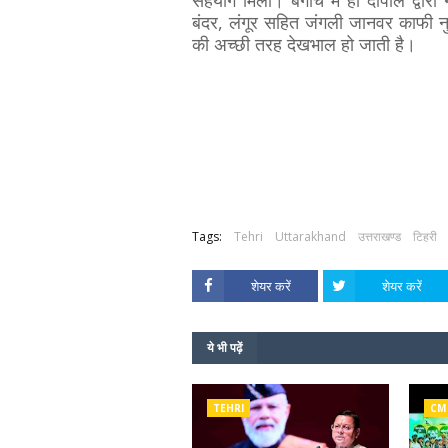
सहयोग मिला। बगीचे में ही दीपाल द्वारा 
बंदर, लंगूर सहित जंगली जानवर काफी नुक
की अच्छी तरह देखभाल हो जाती है।
Tags:
Tehri
Uttarakhand
उत्तराखण्ड
टिहरी
शेयर करें
शेयर करें
ये भी पढ़ें
TEHRI
CM