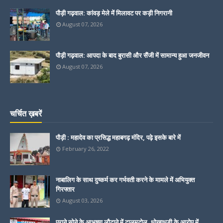
पौड़ी गढ़वाल: कांवड़ मेले में मिलावट पर कड़ी निगरानी
August 07, 2026
पौड़ी गढ़वाल: आपदा के बाद बुरासी और सैंजी में सामान्य हुआ जनजीवन
August 07, 2026
चर्चित ख़बरें
पौड़ी : महादेव का प्रसिद्ध महाबगढ़ मंदिर, पढ़े इसके बारे में
February 26, 2022
नाबालिग के साथ दुष्कर्म कर गर्भवती करने के मामले में अभियुक्त
गिरफ्तार
August 03, 2026
पुराने सोने के आभूषण लौटाने में टालमटोल, धोखाधड़ी के आरोप में