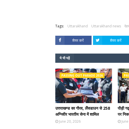
Tags:
Uttarakhand
Uttarakhand news
देह
शेयर करें
शेयर करें
ये भी पढ़ें
PASSING OUT PARADE 2026
PA
उत्तराखण्ड का गौरव, लैंसडाउन से 258
पौड़ी ग
अग्निवीर भारतीय सेना में शामिल
पर निकल
June 20, 2026
June