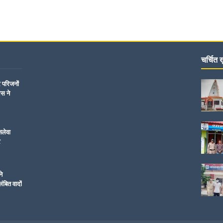
चर्चित ख़
र परिजनों
िस ने
नलेवा
र
ने
ंबित वादों