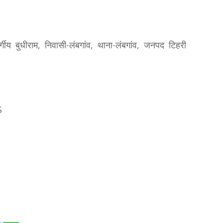
र्गीय बुधीराम, निवासी-लंबगांव, थाना-लंबगांव, जनपद टिहरी
S