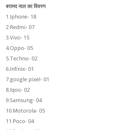
बरामद माल का विवरण
1.Iphone- 18
2.Redmi- 07
3.Vivo- 15
4.Oppo- 05
5.Techno- 02
6.Infinix- 01
7.google pixel- 01
8.Iqoo- 02
9.Samsung- 04
10.Motorola- 05
11.Poco- 04