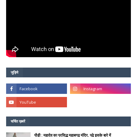
जुड़िये
चर्चित ख़बरें
पौड़ी : महादेव का प्रसिद्ध महाबगढ़ मंदिर, पढ़े इसके बारे में