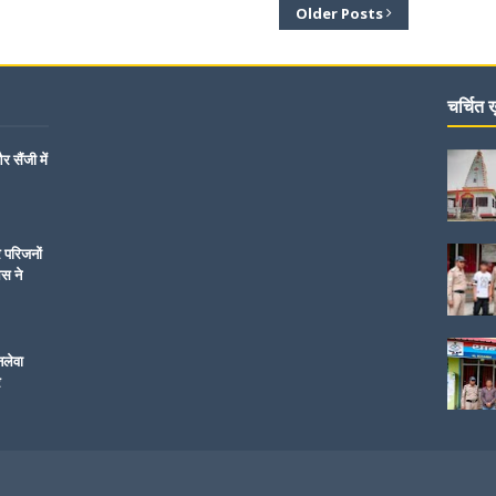
Older Posts
चर्चित ख़
 सैंजी में
र परिजनों
िस ने
नलेवा
र