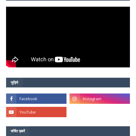
जुड़िये
चर्चित ख़बरें