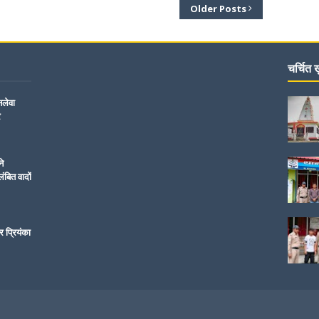
Older Posts
चर्चित ख़
नलेवा
र
ने
ंबित वादों
र प्रियंका