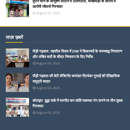
पुराने सोने के आभूषण लौटाने में टालमटोल, धोखाधड़ी के आरोप में
आरोपी ज्वैलर्स गिरफ्तार
August 03, 2026
ताज़ा ख़बरें
पौड़ी गढ़वाल: तहसील दिवस में DM ने शिकायतों के समयबद्ध निस्तारण
और लंबित वादों के शीघ्र निष्पादन के दिए निर्देश
August 04, 2026
पौड़ी गढ़वाल की बेटी लेफ्टिनेंट कमांडर प्रियंका गुसाईं की ऐतिहासिक
समुद्री यात्रा
August 04, 2026
कोटद्वार: बुद्धा पार्क में मारपीट कर शांति व्यवस्था भंग करने पर तीन युवक
गिरफ्तार
August 04, 2026