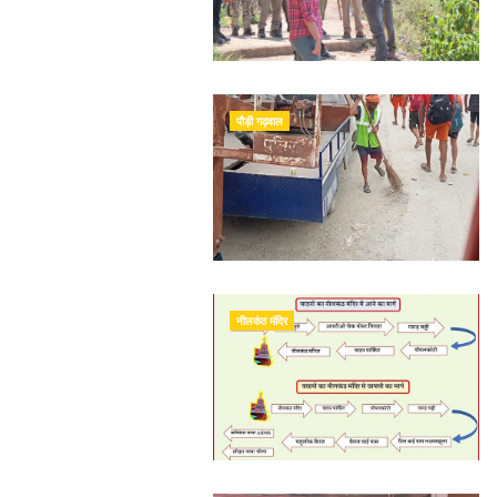
पौड़ी गढ़वाल
नीलकंठ मंदिर