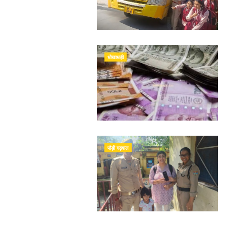
धोखाधड़ी
पौड़ी गढ़वाल