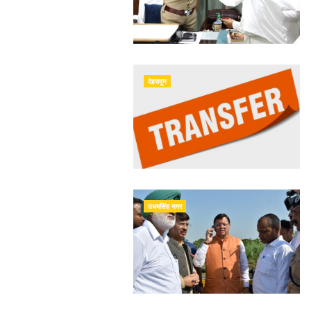
देहरादून
उधमसिंह नगर