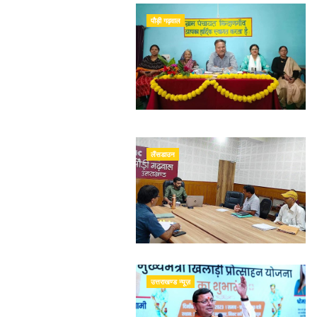
पौड़ी गढ़वाल
लैंसडाउन
उत्तराखण्ड न्यूज़